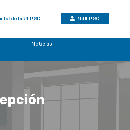
rtal de la ULPGC
MiULPGC
n
Noticias
cepción