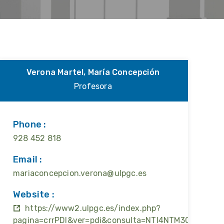
Verona Martel, María Concepción
Profesora
Phone :
928 452 818
Email :
mariaconcepcion.verona@ulpgc.es
Website :
https://www2.ulpgc.es/index.php?
pagina=crrPDI&ver=pdi&consulta=NTI4NTM3OTc=