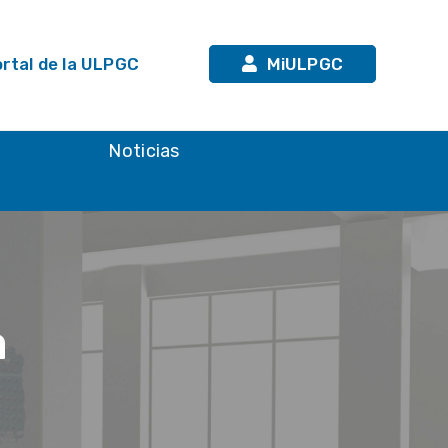
rtal de la ULPGC
MiULPGC
n
Noticias
a