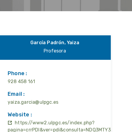
García Padrón, Yaiza
Profesora
Phone :
928 458 161
Email :
yaiza.garcia@ulpgc.es
Website :
https://www2.ulpgc.es/index.php?
pagina=crrPDI&ver=pdi&consulta=NDQ3MTY3NzU=